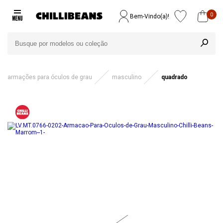
0
Bem-Vindo(a)!
armações para óculos de grau
masculino
quadrado