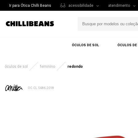
Ir para Ótica Chilli Beans
acessibilidade
atendimento
ÓCULOS DE SOL
ÓCULOS DE
óculos de sol
feminino
redondo
OC.CL.5686.2018