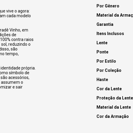
Por Gênero
que vive o agora:
Material da Arma
rmam cada modelo
Garantia
gradê Vinho, em
Itens Inclusos
dições de
100% contra raios
Lente
sol, reduzindo o
isso, são
Ponte
smo tempo,
Por Estilo
identidade própria.
Por Coleção
 como símbolo de
 são acessórios,
Haste
 e assumem o
omizar e sair
Cor da Lente
Proteção da Lente
Material da Lente
Cor da Armação