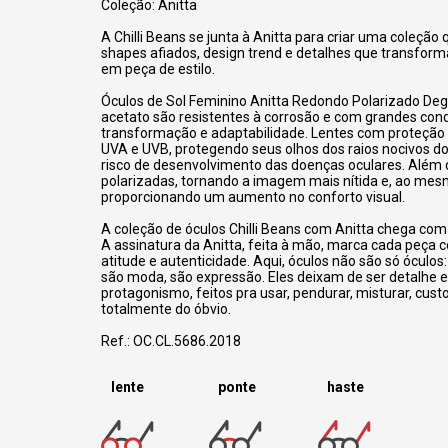
Coleção: Anitta
A Chilli Beans se junta à Anitta para criar uma coleção 
shapes afiados, design trend e detalhes que transfo
em peça de estilo.
Óculos de Sol Feminino Anitta Redondo Polarizado De
acetato são resistentes à corrosão e com grandes con
transformação e adaptabilidade.
Lentes com proteção 
UVA e UVB, protegendo seus olhos dos raios nocivos do 
risco de desenvolvimento das doenças oculares. Além d
polarizadas, tornando a imagem mais nítida e, ao me
proporcionando um aumento no conforto visual.
A coleção de óculos Chilli Beans com Anitta chega com 
A assinatura da Anitta, feita à mão, marca cada peça
atitude e autenticidade. Aqui, óculos não são só óculos:
são moda, são expressão. Eles deixam de ser detalhe
protagonismo, feitos pra usar, pendurar, misturar, cust
totalmente do óbvio.
Ref.: OC.CL.5686.2018
lente
ponte
haste