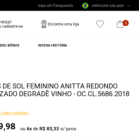
seja um franqueado
selecione seu país
ndo(a)!
0
Encontre uma loja
u cadastre-se
 SEU BÔNUS
NOSSA HISTÓRIA
 DE SOL FEMININO ANITTA REDONDO
ZADO DEGRADÊ VINHO - OC.CL.5686.2018
 sobre o produto
9,98
ou
6
x
de
R$ 83,33