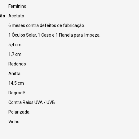
Feminino
ção
Acetato
6 meses contra defeitos de fabricação.
1 Óculos Solar, 1 Case e 1 Flanela para limpeza.
5,4 cm
1,7 cm
Redondo
Anitta
14,5 cm
Degradê
Contra Raios UVA / UVB
Polarizada
Vinho