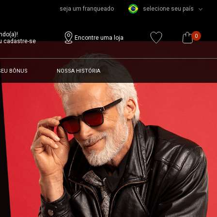
seja um franqueado
selecione seu país
ndo(a)!
0
Encontre uma loja
u cadastre-se
SEU BÔNUS
NOSSA HISTÓRIA