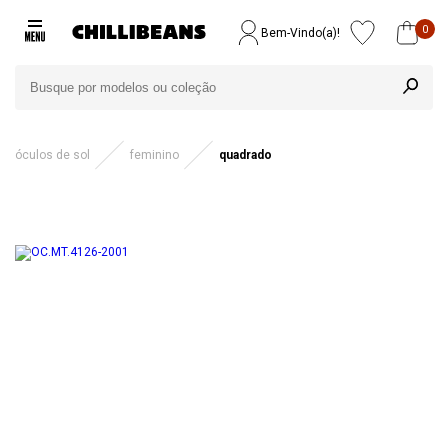
0
Bem-Vindo(a)!
óculos de sol
feminino
quadrado