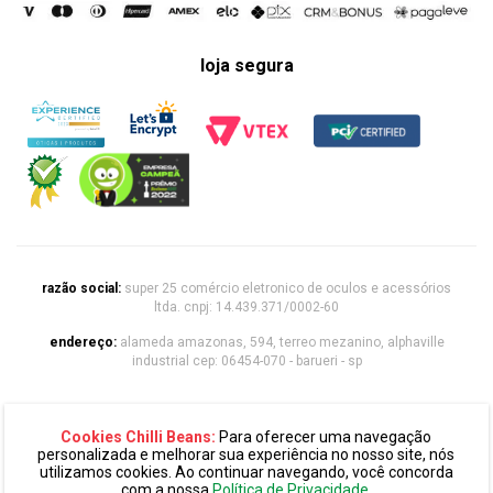
loja segura
razão social:
super 25 comércio eletronico de oculos e acessórios
ltda. cnpj: 14.439.371/0002-60
endereço:
alameda amazonas, 594, terreo mezanino, alphaville
industrial cep: 06454-070 - barueri - sp
chilli beans 2020 | todos os direitos reservados
Cookies Chilli Beans:
Para oferecer uma navegação
personalizada e melhorar sua experiência no nosso site, nós
utilizamos cookies. Ao continuar navegando, você concorda
com a nossa
Política de Privacidade
.