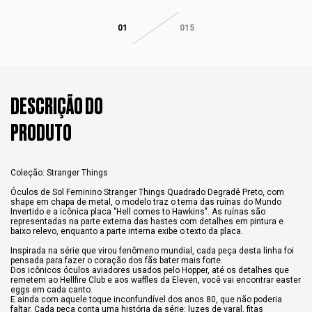
01
015
DESCRIÇÃO DO
PRODUTO
Coleção: Stranger Things
Óculos de Sol Feminino Stranger Things Quadrado Degradê Preto, com
shape em chapa de metal, o modelo traz o tema das ruínas do Mundo
Invertido e a icônica placa "Hell comes to Hawkins". As ruínas são
representadas na parte externa das hastes com detalhes em pintura e
baixo relevo, enquanto a parte interna exibe o texto da placa.
Inspirada na série que virou fenômeno mundial, cada peça desta linha foi
pensada para fazer o coração dos fãs bater mais forte.
Dos icônicos óculos aviadores usados pelo Hopper, até os detalhes que
remetem ao Hellfire Club e aos waffles da Eleven, você vai encontrar easter
eggs em cada canto.
E ainda com aquele toque inconfundível dos anos 80, que não poderia
faltar. Cada peça conta uma história da série: luzes de varal, fitas