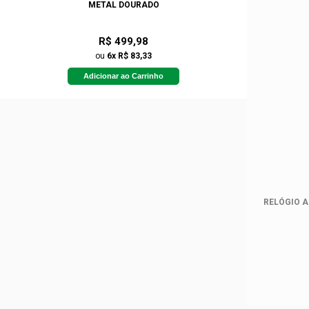
METAL DOURADO
R$ 499,98
ou
6x R$ 83,33
Adicionar ao Carrinho
RELÓGIO 