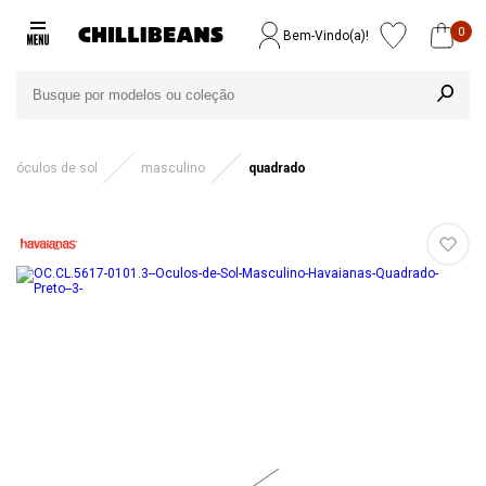
0
Bem-Vindo(a)!
óculos de sol
masculino
quadrado