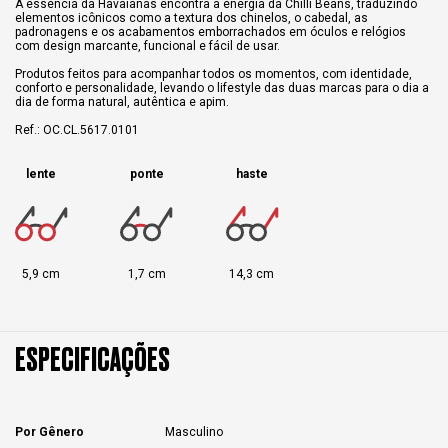
A essência da Havaianas encontra a energia da Chilli Beans, traduzindo
elementos icônicos como a textura dos chinelos, o cabedal, as
padronagens e os acabamentos emborrachados em óculos e relógios
com design marcante, funcional e fácil de usar.
Produtos feitos para acompanhar todos os momentos, com identidade,
conforto e personalidade, levando o lifestyle das duas marcas para o dia a
dia de forma natural, autêntica e apim.
Ref.: OC.CL.5617.0101
lente
ponte
haste
5,9 cm
1,7 cm
14,3 cm
ESPECIFICAÇÕES
Por Gênero
Masculino