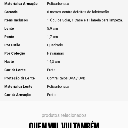
Material da Armação
Policarbonato
Garantia
6 meses contra defeitos de fabricação.
Itens Inclusos
1 Óculos Solar, 1 Case e 1 Flanela para limpeza.
Lente
5,9 cm
Ponte
1,7 cm
Por Estilo
Quadrado
Por Coleção
Havaianas
Haste
14,3 cm
Cor da Lente
Preta
Proteção da Lente
Contra Raios UVA / UVB
Material da Lente
Policarbonato
Cor da Armação
Preto
produtos relacionados
QUEM VIU, VIU TAMBÉM