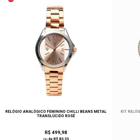
RELÓGIO ANALÓGICO FEMININO CHILLI BEANS METAL
KIT RELÓ
TRANSLÚCIDO ROSÉ
R$ 499,98
ou
6x R$ 83,33